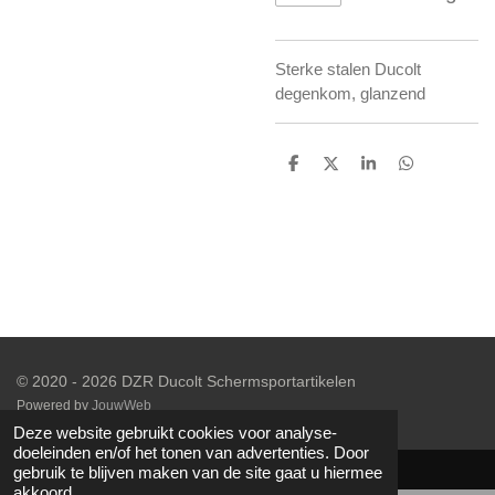
Sterke stalen Ducolt
degenkom, glanzend
D
D
S
D
e
e
h
e
l
e
a
l
e
l
r
e
n
e
n
© 2020 - 2026 DZR Ducolt Schermsportartikelen
Powered by
JouwWeb
Deze website gebruikt cookies voor analyse-
doeleinden en/of het tonen van advertenties. Door
gebruik te blijven maken van de site gaat u hiermee
akkoord.