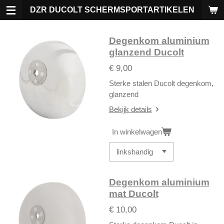
Ga
DZR DUCOLT SCHERMSPORTARTIKELEN
direct
naar
Degenkom aluminium
de
glanzend Ducolt
hoofdinhoud
€ 9,00
Sterke stalen Ducolt degenkom,
glanzend
Bekijk details
In winkelwagen
Degenkom aluminium
mat Ducolt
€ 10,00