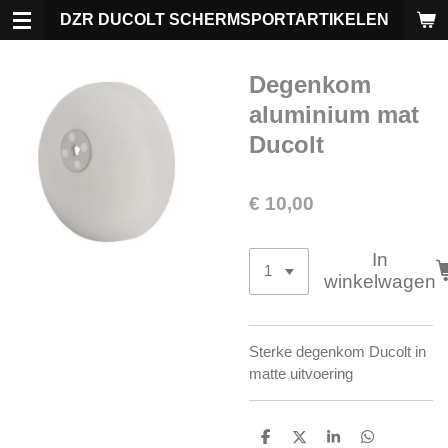
Ga
DZR DUCOLT SCHERMSPORTARTIKELEN
direct
naar
Degenkom
de
hoofdinhoud
aluminium mat
Ducolt
€ 10,00
In
winkelwagen
Sterke degenkom Ducolt in
matte uitvoering
D
D
S
D