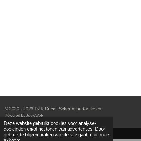
e
e
h
e
l
e
a
l
e
l
r
e
n
e
n
© 2020 - 2026 DZR Ducolt Schermsportartikelen
Powered by
JouwWeb
Deze website gebruikt cookies voor analyse-
doeleinden en/of het tonen van advertenties. Door
gebruik te blijven maken van de site gaat u hiermee
akkoord.