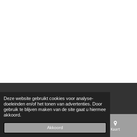
© 2020 - 2026 DZR Ducolt Schermsportartikelen
Deze website gebruikt cookies voor analyse-
Powered by
JouwWeb
doeleinden en/of het tonen van advertenties. Door
gebruik te blijven maken van de site gaat u hiermee
akkoord.
Akkoord
E-mailadres
Telefoonnummer
Kaart