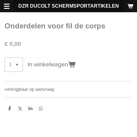
Ga
DZR DUCOLT SCHERMSPORTARTIKELEN
direct
naar
Onderdelen voor fil de corps
de
hoofdinhoud
€ 0,00
In winkelwagen
verkrijgbaar op aanvraag
D
D
S
D
e
e
h
e
l
e
a
l
e
l
r
e
n
e
n