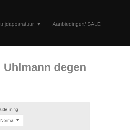
rijdapparatuur
Aanbiedingen/ SALE
E Uhlmann degen
side lining