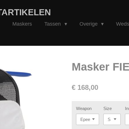
TARTIKELEN
Maskers
Tassen
Overige
Wedst
Masker FI
€ 168,00
Weapon
Size
In