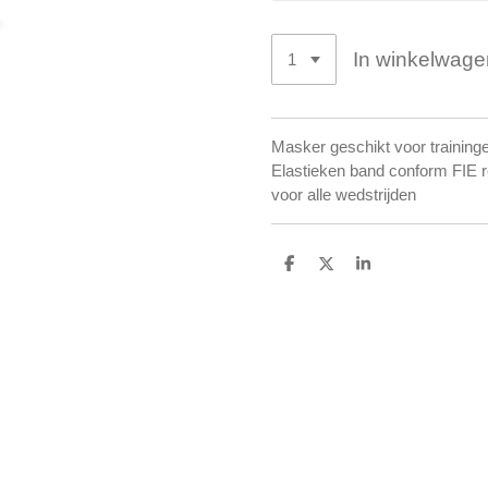
In winkelwage
Masker geschikt voor training
Elastieken band conform FIE re
voor alle wedstrijden
D
D
S
e
e
h
l
e
a
e
l
r
n
e