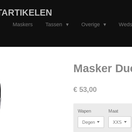
TARTIKELEN
Maskers
Tassen
Overige
Wedst
Masker Du
€ 53,00
Wapen
Maat