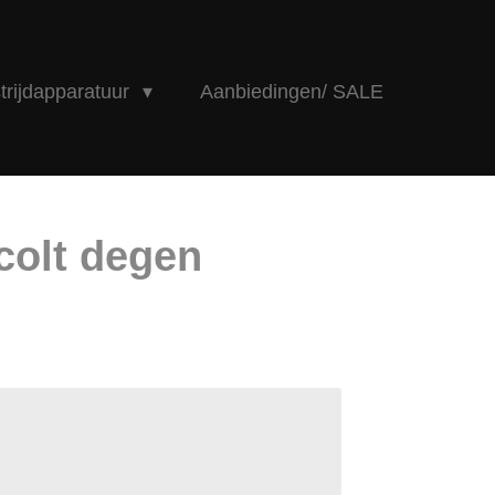
rijdapparatuur
Aanbiedingen/ SALE
colt degen