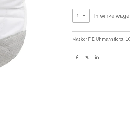
In winkelwage
Masker FIE Uhlmann floret, 16
D
D
S
e
e
h
l
e
a
e
l
r
n
e