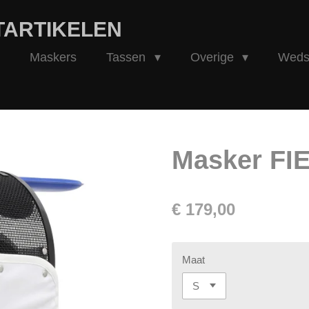
TARTIKELEN
Maskers
Tassen
Overige
Wedst
Masker FIE
€ 179,00
Maat