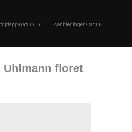
rijdapparatuur
Aanbiedingen/ SALE
 Uhlmann floret