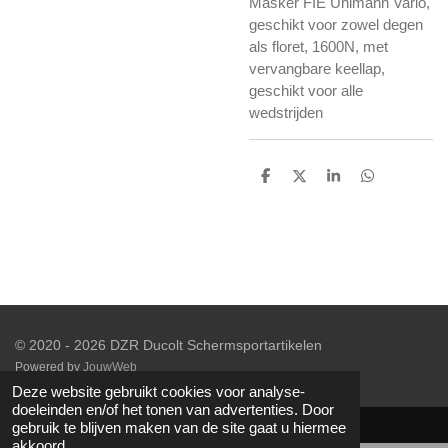
Masker FIE Uhlmann Vario,
geschikt voor zowel degen
als floret, 1600N, met
vervangbare keellap,
geschikt voor alle
wedstrijden
D
D
S
D
e
e
h
e
l
e
a
l
e
l
r
e
n
e
n
© 2020 - 2026 DZR Ducolt Schermsportartikelen
Powered by
JouwWeb
Deze website gebruikt cookies voor analyse-
doeleinden en/of het tonen van advertenties. Door
gebruik te blijven maken van de site gaat u hiermee
akkoord.