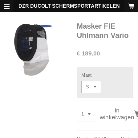
Ga
DZR DUCOLT SCHERMSPORTARTIKELEN
direct
naar
Masker FIE
de
hoofdinhoud
Uhlmann Vario
€ 189,00
Maat
In
winkelwagen