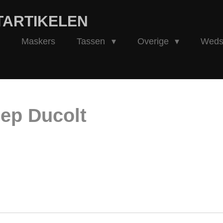
TARTIKELEN
Maskers
Tassen
Overige
Wedst
eep Ducolt