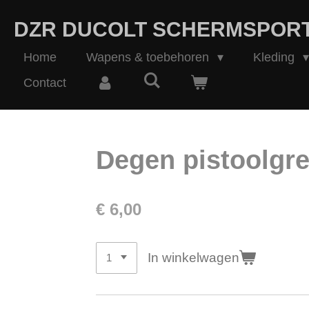
Ga
DZR DUCOLT SCHERMSPOR
direct
naar
Home
Wapens & toebehoren
Kleding
de
hoofdinhoud
Contact
Degen pistoolgr
€ 6,00
In winkelwagen