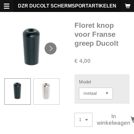
Ga
DZR DUCOLT SCHERMSPORTARTIKELEN
direct
naar
Floret knop
de
hoofdinhoud
voor Franse
greep Ducolt
€ 4,00
Model
In
winkelwagen