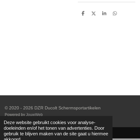
D
D
S
D
e
e
h
e
l
e
a
l
e
l
r
e
n
e
n
© 2020 - 2026 DZR Ducolt Schermsportartikelen
Powered by
JouwWeb
Deze website gebruikt cookies voor analyse-
doeleinden en/of het tonen van advertenties. Door
gebruik te blijven maken van de site gaat u hiermee
akkoord.