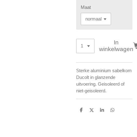
Maat
In
winkelwagen
Sterke aluminium sabelkom
Ducolt in glanzende
uitvoering. Geisoleerd of
niet-geisoleerd.
D
D
S
D
e
e
h
e
l
e
a
l
e
l
r
e
n
e
n