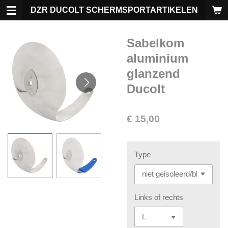
Ga
DZR DUCOLT SCHERMSPORTARTIKELEN
direct
naar
Sabelkom
de
hoofdinhoud
aluminium
glanzend
Ducolt
€ 15,00
Type
Links of rechts