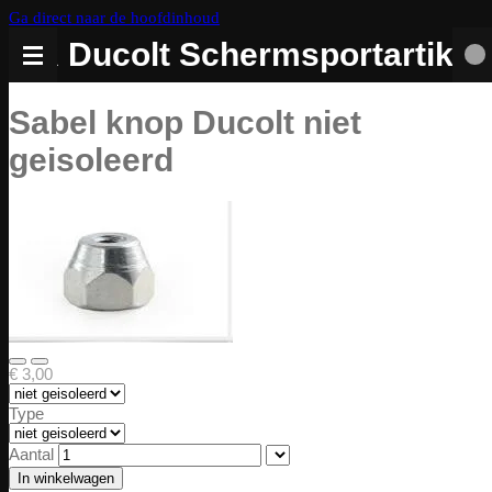
Ga direct naar de hoofdinhoud
DZR Ducolt Schermsportartikel
Sabel knop Ducolt niet
geisoleerd
€ 3,00
Type
Aantal
In winkelwagen